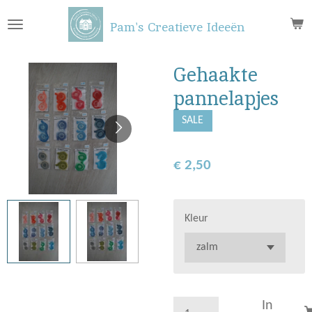
Ga
Pam's Creatieve Ideeën
direct
naar
de
Gehaakte
hoofdinhoud
pannelapjes
SALE
€ 2,50
Kleur
In