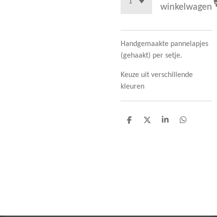
winkelwagen
Handgemaakte pannelapjes
(gehaakt) per setje.
Keuze uit verschillende
kleuren
D
D
S
D
e
e
h
e
l
e
a
l
e
l
r
e
n
e
n