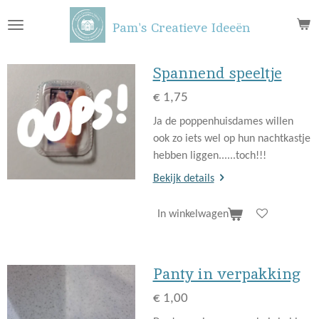
Ga
Pam's Creatieve Ideeën
direct
naar
de
Spannend speeltje
hoofdinhoud
€ 1,75
Ja de poppenhuisdames willen
ook zo iets wel op hun nachtkastje
hebben liggen......toch!!!
Bekijk details
In winkelwagen
Panty in verpakking
€ 1,00