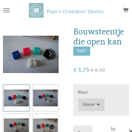
Ga
Pam's Creatieve Ideeën
direct
naar
de
Bouwsteentje
hoofdinhoud
die open kan
Sale!
€ 1,75
€ 4,50
Kleur
In