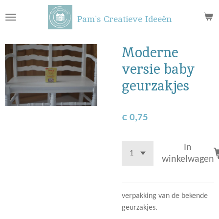
Ga
Pam's Creatieve Ideeën
direct
naar
de
Moderne
hoofdinhoud
versie baby
geurzakjes
€ 0,75
In
winkelwagen
verpakking van de bekende
geurzakjes.