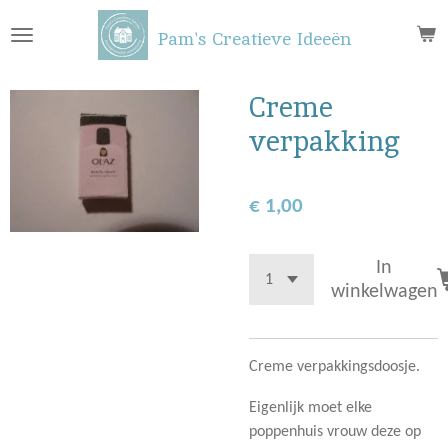
Ga
Pam's Creatieve Ideeën
direct
naar
de
Creme
hoofdinhoud
verpakking
€ 1,00
In
winkelwagen
Creme verpakkingsdoosje.
Eigenlijk moet elke
poppenhuis vrouw deze op