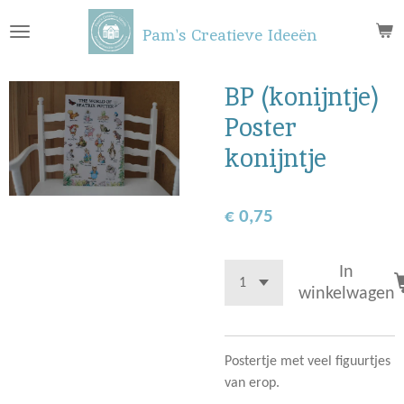
Ga
Pam's Creatieve Ideeën
direct
naar
de
BP (konijntje)
hoofdinhoud
Poster
konijntje
€ 0,75
In
winkelwagen
Postertje met veel figuurtjes
van erop.