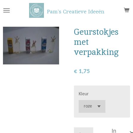
Ga
Pam's Creatieve Ideeën
direct
naar
de
Geurstokjes
hoofdinhoud
met
verpakking
€ 1,75
Kleur
In