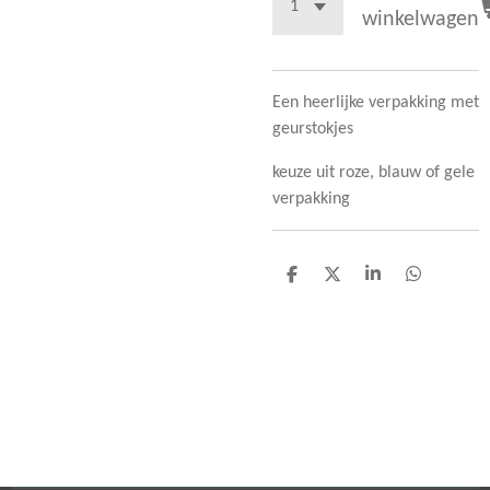
winkelwagen
Een heerlijke verpakking met
geurstokjes
keuze uit roze, blauw of gele
verpakking
D
D
S
D
e
e
h
e
l
e
a
l
e
l
r
e
n
e
n