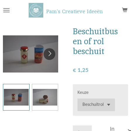
Ga
Pam's Creatieve Ideeën
direct
naar
de
Beschuitbus
hoofdinhoud
en of rol
beschuit
€ 1,25
Keuze
In