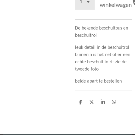
winkelwagen
De bekende beschuitbus en
beschuitrol
leuk detail in de beschuitrol
binnenin is het net of er een
echte beschuit in zit zie de
tweede foto
beide apart te bestellen
D
D
S
D
e
e
h
e
l
e
a
l
e
l
r
e
n
e
n