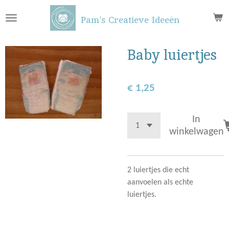
Ga
Pam's Creatieve Ideeën
direct
naar
de
Baby luiertjes
hoofdinhoud
€ 1,25
In
winkelwagen
2 luiertjes die echt
aanvoelen als echte
luiertjes.