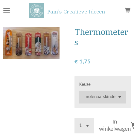
Ga
Pam's Creatieve Ideeën
direct
naar
de
Thermometer
hoofdinhoud
s
€ 1,75
Keuze
In
winkelwagen