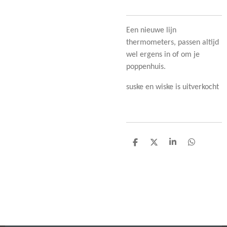
Een nieuwe lijn
thermometers, passen altijd
wel ergens in of om je
poppenhuis.
suske en wiske is uitverkocht
D
D
S
D
e
e
h
e
l
e
a
l
e
l
r
e
n
e
n