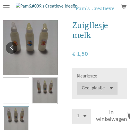
Ga
Pam's Creatieve Ideeë
direct
naar
Zuigflesje
de
melk
hoofdinhoud
€ 1,50
Kleurkeuze
In
winkelwagen