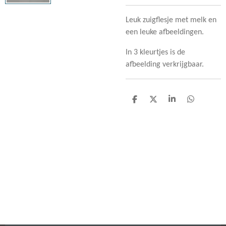
Leuk zuigflesje met melk en
een leuke afbeeldingen.
In 3 kleurtjes is de
afbeelding verkrijgbaar.
D
D
S
D
e
e
h
e
l
e
a
l
e
l
r
e
n
e
n