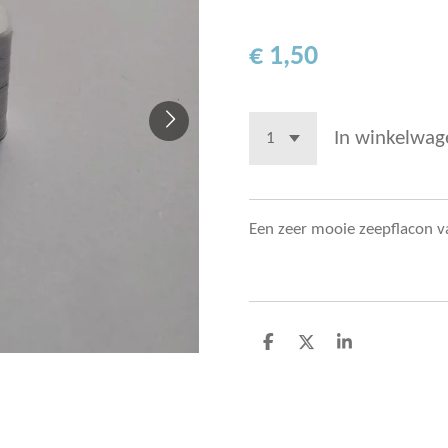
€ 1,50
In winkelwag
Een zeer mooie zeepflacon va
D
D
S
e
e
h
l
e
a
e
l
r
n
e