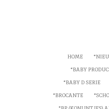
Ga
direct
naar
de
hoofdinhoud
HOME
*NIE
*BABY PRODUC
*BABY D SERIE
*BROCANTE
*SCH
*BP (KONIJNTJES) 