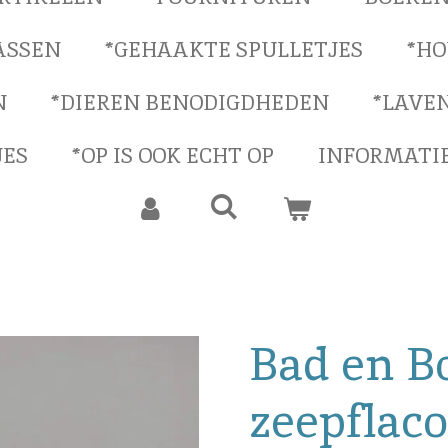
ASSEN
*GEHAAKTE SPULLETJES
*HO
N
*DIEREN BENODIGDHEDEN
*LAVE
JES
*OP IS OOK ECHT OP
INFORMATI
Bad en B
zeepflac