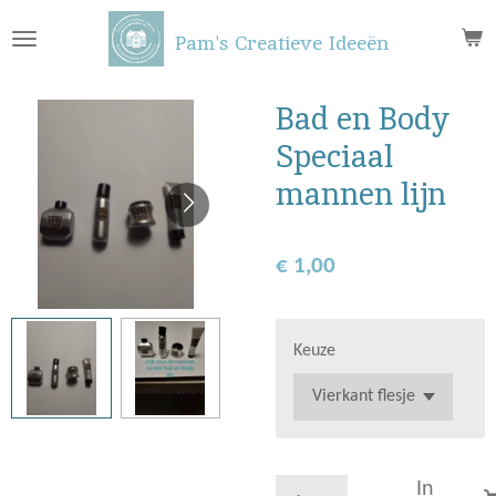
Ga
Pam's Creatieve Ideeën
direct
naar
de
Bad en Body
hoofdinhoud
Speciaal
mannen lijn
€ 1,00
Keuze
In