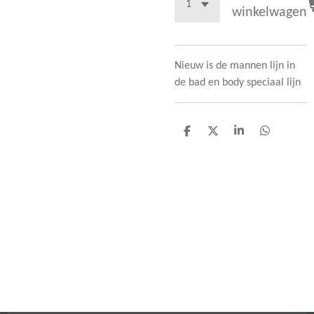
winkelwagen
Nieuw is de mannen lijn in
de bad en body speciaal lijn
D
D
S
D
e
e
h
e
l
e
a
l
e
l
r
e
n
e
n