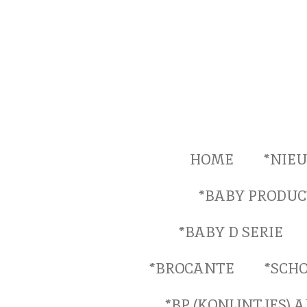
Ga
direct
naar
de
hoofdinhoud
HOME
*NIE
*BABY PRODUC
*BABY D SERIE
*BROCANTE
*SCH
*BP (KONIJNTJES) 