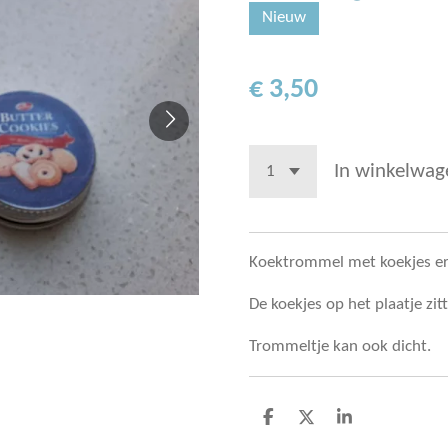
Nieuw
€ 3,50
In winkelwag
Koektrommel met koekjes er
De koekjes op het plaatje zit
Trommeltje kan ook dicht.
D
D
S
e
e
h