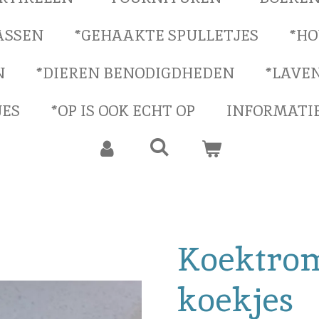
ASSEN
*GEHAAKTE SPULLETJES
*HO
N
*DIEREN BENODIGDHEDEN
*LAVE
JES
*OP IS OOK ECHT OP
INFORMATI
Koektro
koekjes