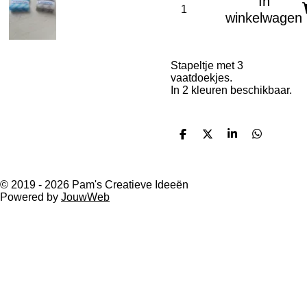
In
winkelwagen
Stapeltje met 3
vaatdoekjes.
In 2 kleuren beschikbaar.
D
D
S
D
e
e
h
e
l
e
a
l
e
l
r
e
n
e
n
© 2019 - 2026 Pam's Creatieve Ideeën
Powered by
JouwWeb