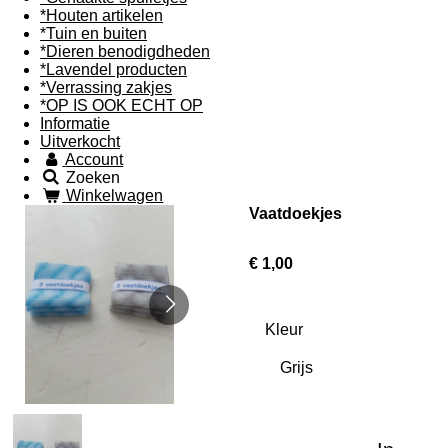
*Houten artikelen
*Tuin en buiten
*Dieren benodigdheden
*Lavendel producten
*Verrassing zakjes
*OP IS OOK ECHT OP
Informatie
Uitverkocht
Account
Zoeken
Winkelwagen
Vaatdoekjes
€ 1,00
Kleur