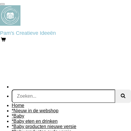
Ga
direct
naar
de
hoofdinhoud
Pam's Creatieve Ideeën
Home
*Nieuw in de webshop
*Baby
*Baby eten en drinken
*Baby producten nieuwe versie