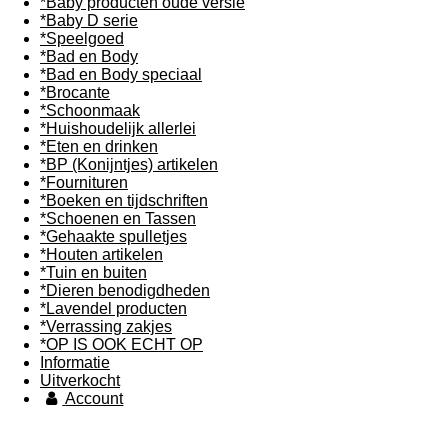
*Baby producten oude versie
*Baby D serie
*Speelgoed
*Bad en Body
*Bad en Body speciaal
*Brocante
*Schoonmaak
*Huishoudelijk allerlei
*Eten en drinken
*BP (Konijntjes) artikelen
*Fournituren
*Boeken en tijdschriften
*Schoenen en Tassen
*Gehaakte spulletjes
*Houten artikelen
*Tuin en buiten
*Dieren benodigdheden
*Lavendel producten
*Verrassing zakjes
*OP IS OOK ECHT OP
Informatie
Uitverkocht
Account