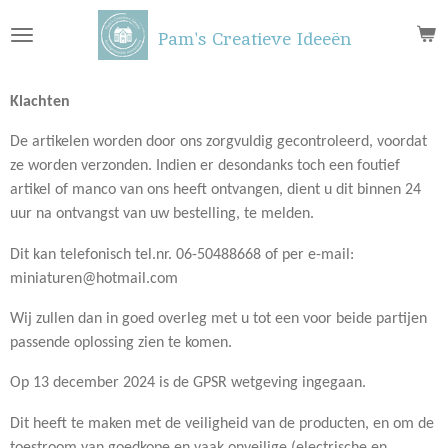
Ga
Pam's Creatieve Ideeën
direct
naar
de
Klachten
hoofdinhoud
De artikelen worden door ons zorgvuldig gecontroleerd, voordat
ze worden verzonden. Indien er desondanks toch een foutief
artikel of manco van ons heeft ontvangen, dient u dit binnen 24
uur na ontvangst van uw bestelling, te melden.
Dit kan telefonisch tel.nr. 06-50488668 of per e-mail:
miniaturen@hotmail.com
Wij zullen dan in goed overleg met u tot een voor beide partijen
passende oplossing zien te komen.
Op 13 december 2024 is de GPSR wetgeving ingegaan.
Dit heeft te maken met de veiligheid van de producten, en om de
toestroom van goedkope en vaak onveilige (electrische en